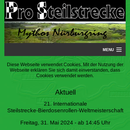
MENU
Startseite
Diese Webseite verwendet Cookies. Mit der Nutzung der
Webseite erklären Sie sich damit einverstanden, dass
Steilstrecke
Cookies verwendet werden.
Mythos
Aktuell
Galerie
21. Internationale
Steilstrecke-Bierdosenrollen-Weltmeisterschaft
Literatur
Freitag, 31. Mai 2024 - ab 14:45 Uhr
Termine