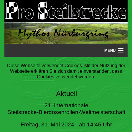
MENU
Startseite
Diese Webseite verwendet Cookies. Mit der Nutzung der
Webseite erklären Sie sich damit einverstanden, dass
Steilstrecke
Cookies verwendet werden.
Mythos
Aktuell
Galerie
21. Internationale
Steilstrecke-Bierdosenrollen-Weltmeisterschaft
Literatur
Freitag, 31. Mai 2024 - ab 14:45 Uhr
Termine