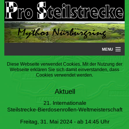
MENU
Startseite
Diese Webseite verwendet Cookies. Mit der Nutzung der
Webseite erklären Sie sich damit einverstanden, dass
Steilstrecke
Cookies verwendet werden.
Mythos
Aktuell
Galerie
21. Internationale
Steilstrecke-Bierdosenrollen-Weltmeisterschaft
Literatur
Freitag, 31. Mai 2024 - ab 14:45 Uhr
Termine