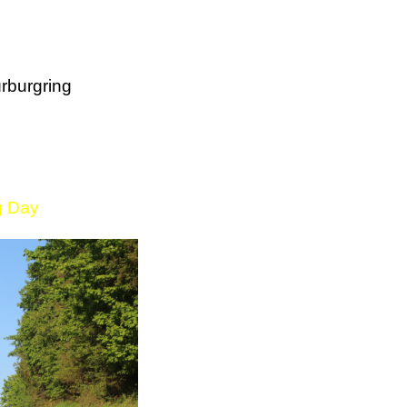
rburgring
g Day