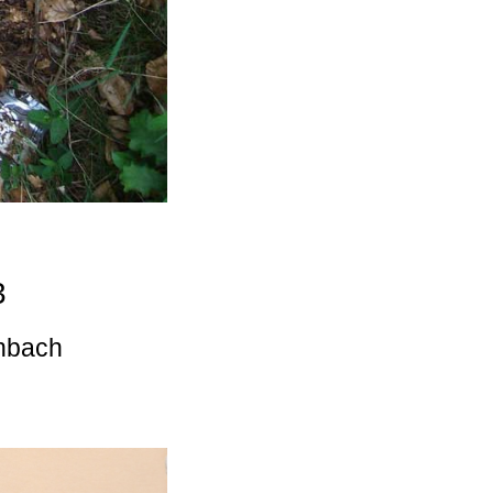
3
enbach