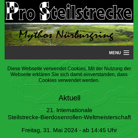
MENU
Startseite
Diese Webseite verwendet Cookies. Mit der Nutzung der
Webseite erklären Sie sich damit einverstanden, dass
Steilstrecke
Cookies verwendet werden.
Mythos
Aktuell
Galerie
21. Internationale
Steilstrecke-Bierdosenrollen-Weltmeisterschaft
Literatur
Freitag, 31. Mai 2024 - ab 14:45 Uhr
Termine