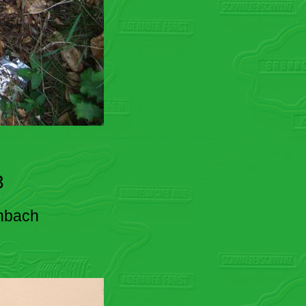
3
enbach