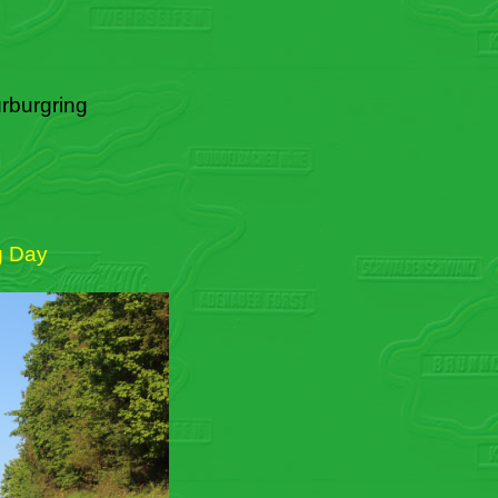
rburgring
g Day