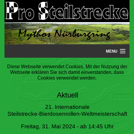
MENU
Startseite
Diese Webseite verwendet Cookies. Mit der Nutzung der
Webseite erklären Sie sich damit einverstanden, dass
Steilstrecke
Cookies verwendet werden.
Mythos
Aktuell
Galerie
21. Internationale
Steilstrecke-Bierdosenrollen-Weltmeisterschaft
Literatur
Freitag, 31. Mai 2024 - ab 14:45 Uhr
Termine