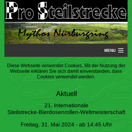
MENU
Startseite
Diese Webseite verwendet Cookies. Mit der Nutzung der
Webseite erklären Sie sich damit einverstanden, dass
Steilstrecke
Cookies verwendet werden.
Mythos
Aktuell
Galerie
21. Internationale
Steilstrecke-Bierdosenrollen-Weltmeisterschaft
Literatur
Freitag, 31. Mai 2024 - ab 14:45 Uhr
Termine