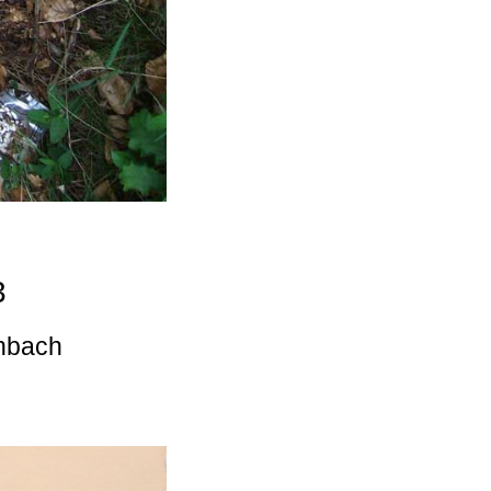
3
enbach