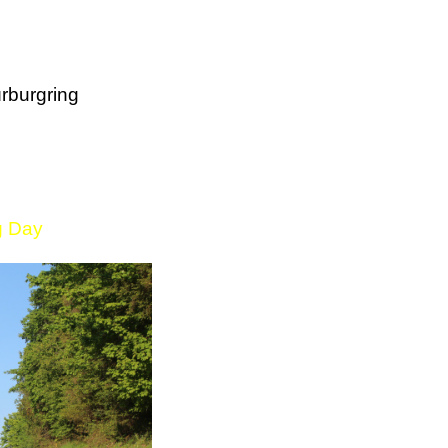
rburgring
g Day