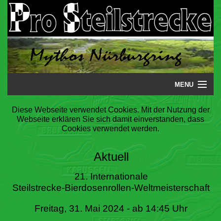
MENU
Startseite
Diese Webseite verwendet Cookies. Mit der Nutzung der
Webseite erklären Sie sich damit einverstanden, dass
Steilstrecke
Cookies verwendet werden.
Mythos
Aktuell
Galerie
21. Internationale
Steilstrecke-Bierdosenrollen-Weltmeisterschaft
Literatur
Freitag, 31. Mai 2024 - ab 14:45 Uhr
Termine