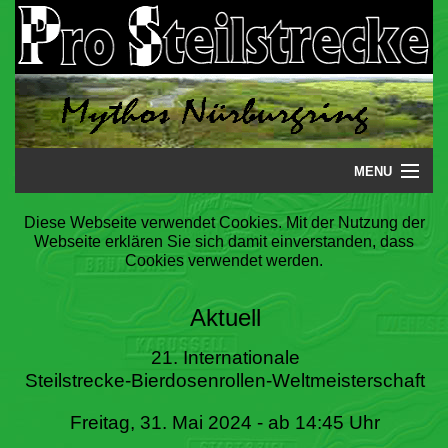
MENU
Startseite
Diese Webseite verwendet Cookies. Mit der Nutzung der
Webseite erklären Sie sich damit einverstanden, dass
Steilstrecke
Cookies verwendet werden.
Mythos
Aktuell
Galerie
21. Internationale
Steilstrecke-Bierdosenrollen-Weltmeisterschaft
Literatur
Freitag, 31. Mai 2024 - ab 14:45 Uhr
Termine