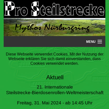
MENU
Startseite
Diese Webseite verwendet Cookies. Mit der Nutzung der
Webseite erklären Sie sich damit einverstanden, dass
Steilstrecke
Cookies verwendet werden.
Mythos
Aktuell
Galerie
21. Internationale
Steilstrecke-Bierdosenrollen-Weltmeisterschaft
Literatur
Freitag, 31. Mai 2024 - ab 14:45 Uhr
Termine