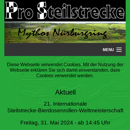
MENU
Startseite
Diese Webseite verwendet Cookies. Mit der Nutzung der
Webseite erklären Sie sich damit einverstanden, dass
Steilstrecke
Cookies verwendet werden.
Mythos
Aktuell
Galerie
21. Internationale
Steilstrecke-Bierdosenrollen-Weltmeisterschaft
Literatur
Freitag, 31. Mai 2024 - ab 14:45 Uhr
Termine