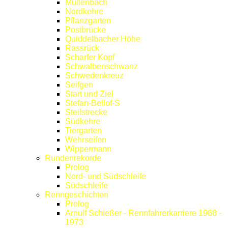
Müllenbach
Nordkehre
Pflanzgarten
Postbrücke
Quiddelbacher Höhe
Rassrück
Scharfer Kopf
Schwalbenschwanz
Schwedenkreuz
Seifgen
Start und Ziel
Stefan-Bellof-S
Steilstrecke
Südkehre
Tiergarten
Wehrseifen
Wippermann
Rundenrekorde
Prolog
Nord- und Südschleife
Südschleife
Renngeschichten
Prolog
Arnulf Schießer - Rennfahrerkarriere 1968 -
1973