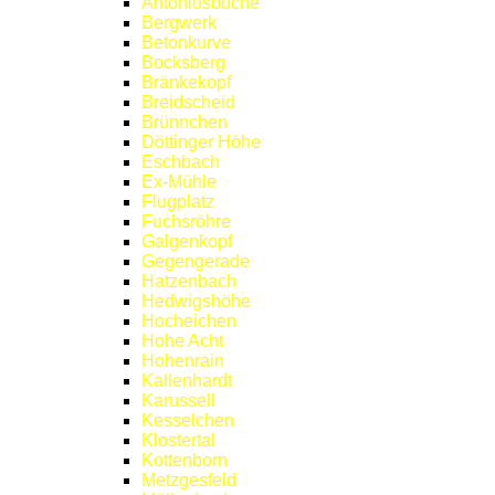
Antoniusbuche
Bergwerk
Betonkurve
Bocksberg
Bränkekopf
Breidscheid
Brünnchen
Döttinger Höhe
Eschbach
Ex-Mühle
Flugplatz
Fuchsröhre
Galgenkopf
Gegengerade
Hatzenbach
Hedwigshöhe
Hocheichen
Hohe Acht
Hohenrain
Kallenhardt
Karussell
Kesselchen
Klostertal
Kottenborn
Metzgesfeld