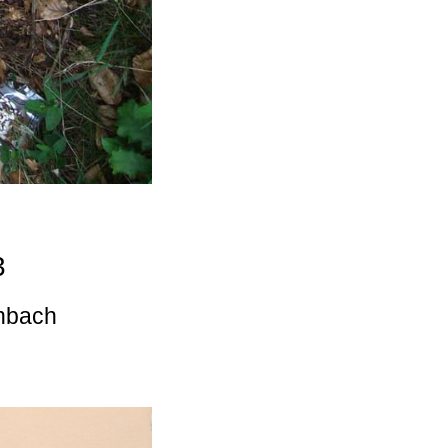
3
enbach