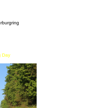
rburgring
g Day