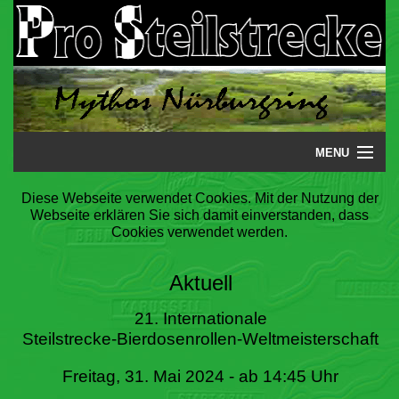
MENU
Startseite
Diese Webseite verwendet Cookies. Mit der Nutzung der
Webseite erklären Sie sich damit einverstanden, dass
Steilstrecke
Cookies verwendet werden.
Mythos
Aktuell
Galerie
21. Internationale
Steilstrecke-Bierdosenrollen-Weltmeisterschaft
Literatur
Freitag, 31. Mai 2024 - ab 14:45 Uhr
Termine