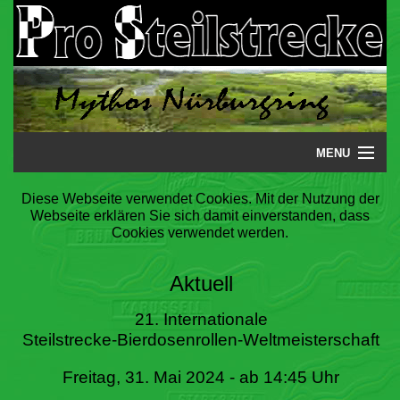
MENU
Startseite
Diese Webseite verwendet Cookies. Mit der Nutzung der
Webseite erklären Sie sich damit einverstanden, dass
Steilstrecke
Cookies verwendet werden.
Mythos
Aktuell
Galerie
21. Internationale
Steilstrecke-Bierdosenrollen-Weltmeisterschaft
Literatur
Freitag, 31. Mai 2024 - ab 14:45 Uhr
Termine