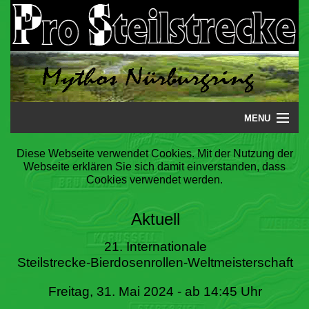
MENU
Startseite
Diese Webseite verwendet Cookies. Mit der Nutzung der
Webseite erklären Sie sich damit einverstanden, dass
Steilstrecke
Cookies verwendet werden.
Mythos
Aktuell
Galerie
21. Internationale
Steilstrecke-Bierdosenrollen-Weltmeisterschaft
Literatur
Freitag, 31. Mai 2024 - ab 14:45 Uhr
Termine