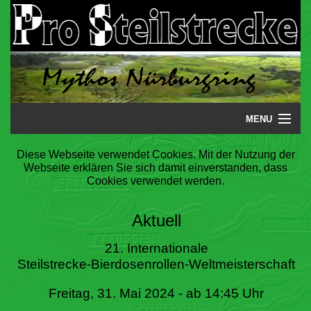
MENU
Startseite
Diese Webseite verwendet Cookies. Mit der Nutzung der
Webseite erklären Sie sich damit einverstanden, dass
Steilstrecke
Cookies verwendet werden.
Mythos
Aktuell
Galerie
21. Internationale
Steilstrecke-Bierdosenrollen-Weltmeisterschaft
Literatur
Freitag, 31. Mai 2024 - ab 14:45 Uhr
Termine