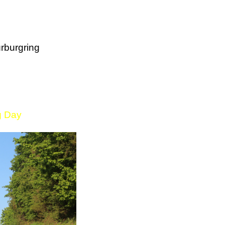
rburgring
g Day