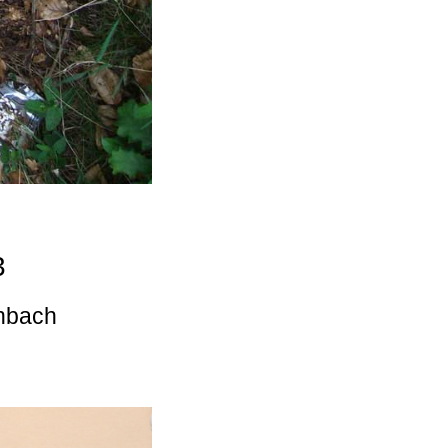
3
enbach