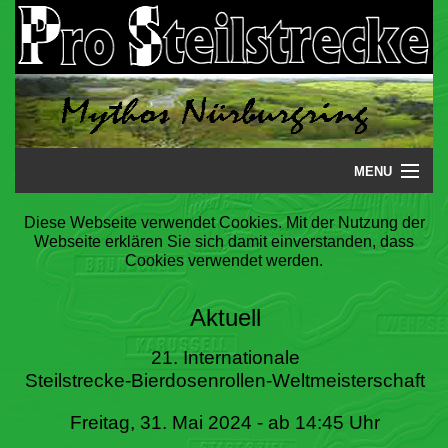
MENU
Startseite
Diese Webseite verwendet Cookies. Mit der Nutzung der
Webseite erklären Sie sich damit einverstanden, dass
Steilstrecke
Cookies verwendet werden.
Mythos
Aktuell
Galerie
21. Internationale
Steilstrecke-Bierdosenrollen-Weltmeisterschaft
Literatur
Freitag, 31. Mai 2024 - ab 14:45 Uhr
Termine