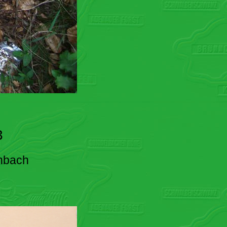
3
enbach