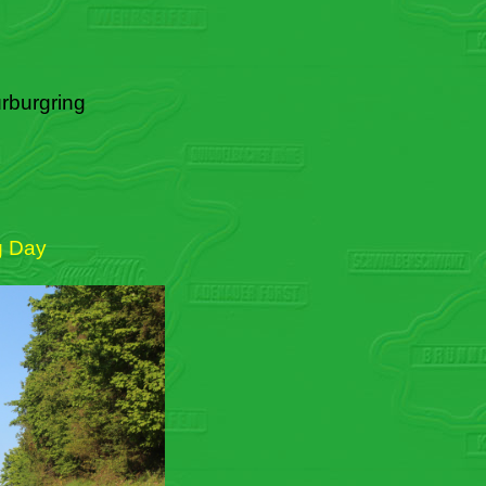
rburgring
g Day