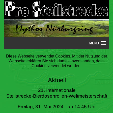
MENU
Startseite
Diese Webseite verwendet Cookies. Mit der Nutzung der
Webseite erklären Sie sich damit einverstanden, dass
Steilstrecke
Cookies verwendet werden.
Mythos
Aktuell
Galerie
21. Internationale
Steilstrecke-Bierdosenrollen-Weltmeisterschaft
Literatur
Freitag, 31. Mai 2024 - ab 14:45 Uhr
Termine