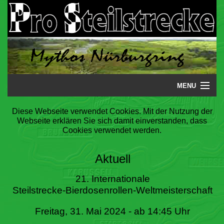
MENU
Startseite
Diese Webseite verwendet Cookies. Mit der Nutzung der
Webseite erklären Sie sich damit einverstanden, dass
Steilstrecke
Cookies verwendet werden.
Mythos
Aktuell
Galerie
21. Internationale
Steilstrecke-Bierdosenrollen-Weltmeisterschaft
Literatur
Freitag, 31. Mai 2024 - ab 14:45 Uhr
Termine