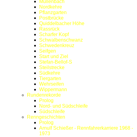
Müllenbach
Nordkehre
Pflanzgarten
Postbrücke
Quiddelbacher Höhe
Rassrück
Scharfer Kopf
Schwalbenschwanz
Schwedenkreuz
Seifgen
Start und Ziel
Stefan-Bellof-S
Steilstrecke
Südkehre
Tiergarten
Wehrseifen
Wippermann
Rundenrekorde
Prolog
Nord- und Südschleife
Südschleife
Renngeschichten
Prolog
Arnulf Schießer - Rennfahrerkarriere 1968 -
1973