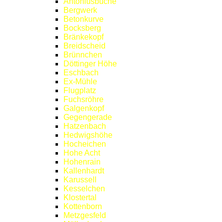
Antoniusbuche
Bergwerk
Betonkurve
Bocksberg
Bränkekopf
Breidscheid
Brünnchen
Döttinger Höhe
Eschbach
Ex-Mühle
Flugplatz
Fuchsröhre
Galgenkopf
Gegengerade
Hatzenbach
Hedwigshöhe
Hocheichen
Hohe Acht
Hohenrain
Kallenhardt
Karussell
Kesselchen
Klostertal
Kottenborn
Metzgesfeld