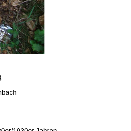
3
enbach
920er/1930er Jahren