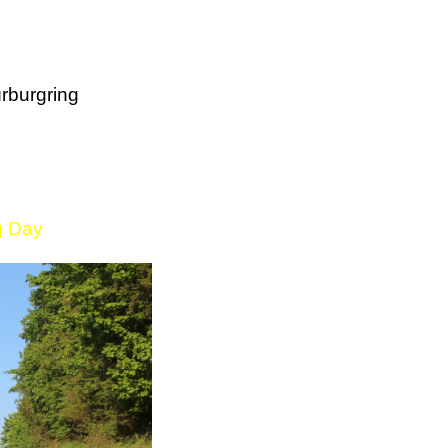
rburgring
g Day