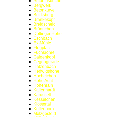
Antoniusbuche
Bergwerk
Betonkurve
Bocksberg
Bränkekopf
Breidscheid
Brünnchen
Döttinger Höhe
Eschbach
Ex-Mühle
Flugplatz
Fuchsröhre
Galgenkopf
Gegengerade
Hatzenbach
Hedwigshöhe
Hocheichen
Hohe Acht
Hohenrain
Kallenhardt
Karussell
Kesselchen
Klostertal
Kottenborn
Metzgesfeld