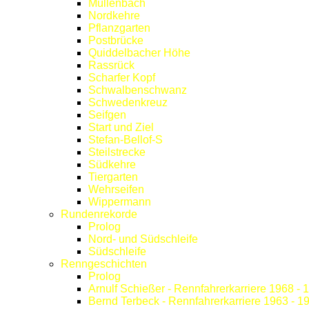
Müllenbach
Nordkehre
Pflanzgarten
Postbrücke
Quiddelbacher Höhe
Rassrück
Scharfer Kopf
Schwalbenschwanz
Schwedenkreuz
Seifgen
Start und Ziel
Stefan-Bellof-S
Steilstrecke
Südkehre
Tiergarten
Wehrseifen
Wippermann
Rundenrekorde
Prolog
Nord- und Südschleife
Südschleife
Renngeschichten
Prolog
Arnulf Schießer - Rennfahrerkarriere 1968 - 
Bernd Terbeck - Rennfahrerkarriere 1963 - 1