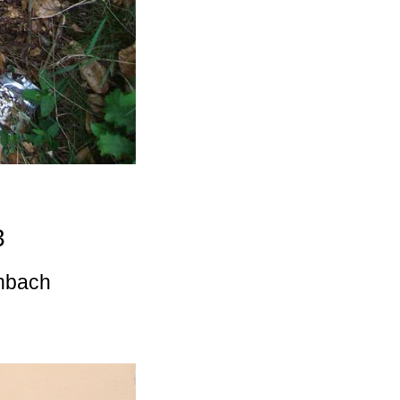
3
enbach