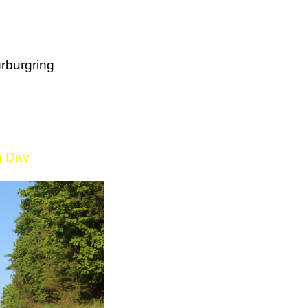
rburgring
g Day