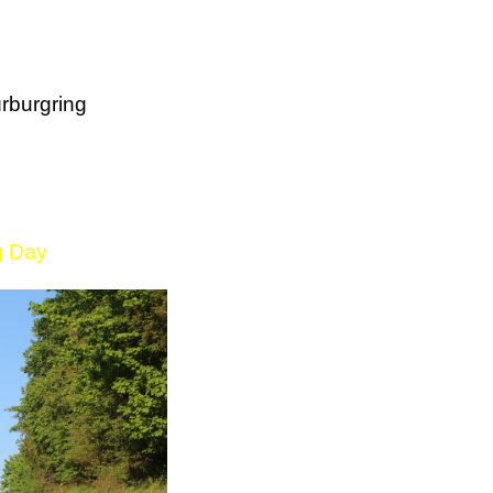
rburgring
g Day