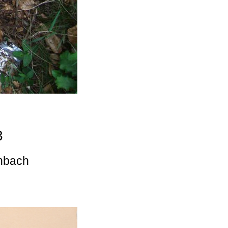
3
enbach