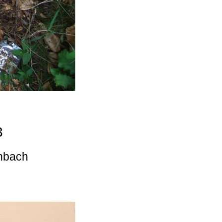
3
enbach