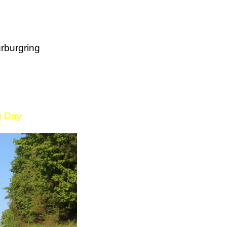
rburgring
g Day