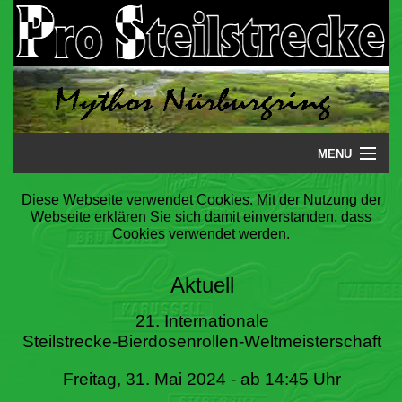
MENU
Startseite
Diese Webseite verwendet Cookies. Mit der Nutzung der
Webseite erklären Sie sich damit einverstanden, dass
Steilstrecke
Cookies verwendet werden.
Mythos
Aktuell
Galerie
21. Internationale
Steilstrecke-Bierdosenrollen-Weltmeisterschaft
Literatur
Freitag, 31. Mai 2024 - ab 14:45 Uhr
Termine