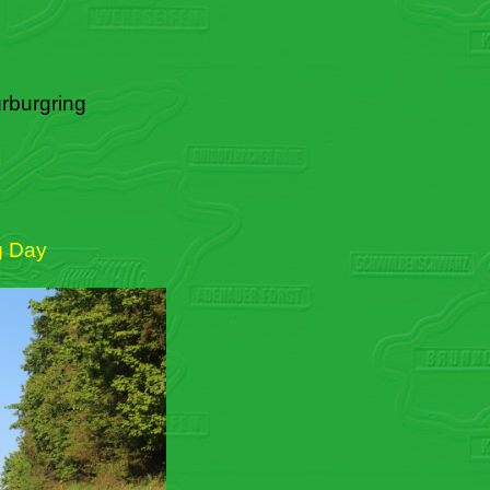
rburgring
g Day