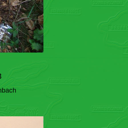
3
enbach