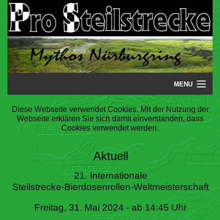
MENU
Startseite
Diese Webseite verwendet Cookies. Mit der Nutzung der
Webseite erklären Sie sich damit einverstanden, dass
Steilstrecke
Cookies verwendet werden.
Mythos
Aktuell
Galerie
21. Internationale
Steilstrecke-Bierdosenrollen-Weltmeisterschaft
Literatur
Freitag, 31. Mai 2024 - ab 14:45 Uhr
Termine