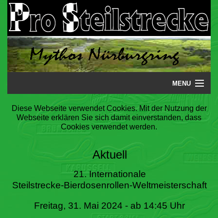
MENU
Startseite
Diese Webseite verwendet Cookies. Mit der Nutzung der
Webseite erklären Sie sich damit einverstanden, dass
Steilstrecke
Cookies verwendet werden.
Mythos
Aktuell
Galerie
21. Internationale
Steilstrecke-Bierdosenrollen-Weltmeisterschaft
Literatur
Freitag, 31. Mai 2024 - ab 14:45 Uhr
Termine