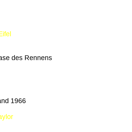
ifel
hase des Rennens
and 1966
aylor