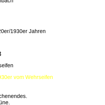
enbach
920er/1930er Jahren
3
seifen
1930er vom Wehrseifen
ochenendes.
büne.