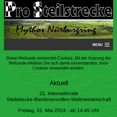
MENU
Startseite
Diese Webseite verwendet Cookies. Mit der Nutzung der
Webseite erklären Sie sich damit einverstanden, dass
Steilstrecke
Cookies verwendet werden.
Mythos
Aktuell
Galerie
21. Internationale
Steilstrecke-Bierdosenrollen-Weltmeisterschaft
Literatur
Freitag, 31. Mai 2024 - ab 14:45 Uhr
Termine