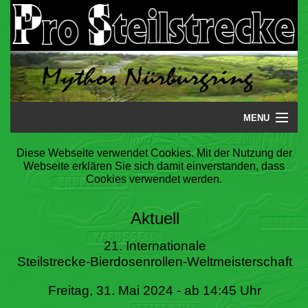
MENU
Startseite
Diese Webseite verwendet Cookies. Mit der Nutzung der
Webseite erklären Sie sich damit einverstanden, dass
Steilstrecke
Cookies verwendet werden.
Mythos
Aktuell
Galerie
21. Internationale
Steilstrecke-Bierdosenrollen-Weltmeisterschaft
Literatur
Freitag, 31. Mai 2024 - ab 14:45 Uhr
Termine