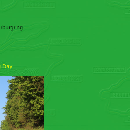
rburgring
g Day