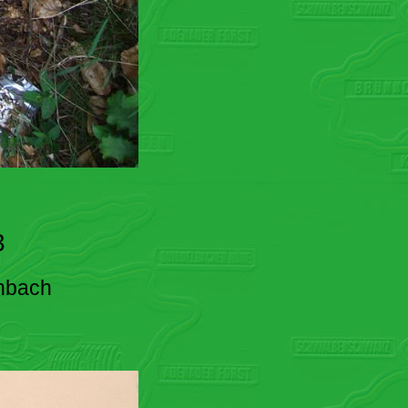
3
enbach