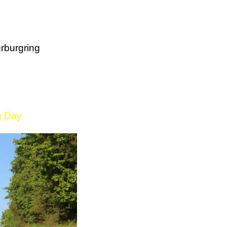
rburgring
g Day