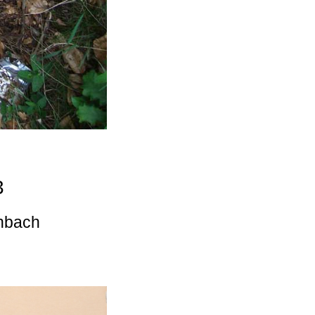
3
enbach