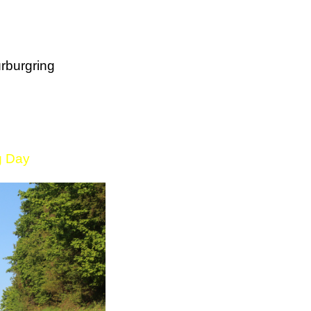
rburgring
g Day