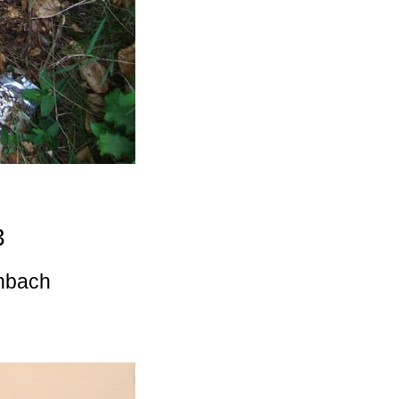
3
enbach