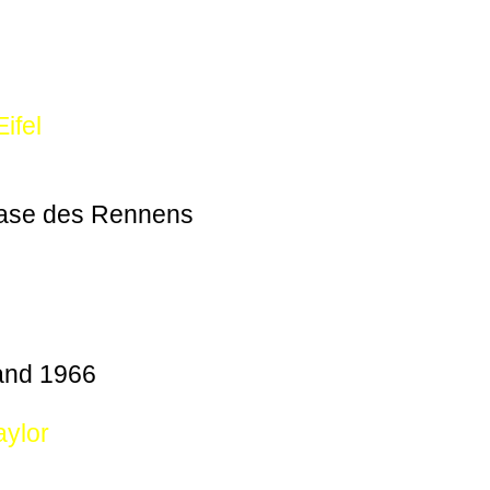
ifel
hase des Rennens
and 1966
aylor