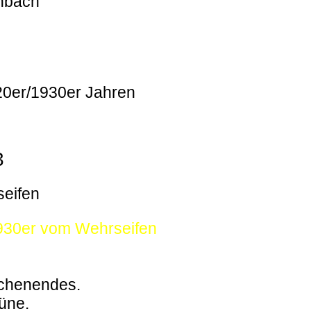
enbach
920er/1930er Jahren
3
seifen
1930er vom Wehrseifen
ochenendes.
büne.