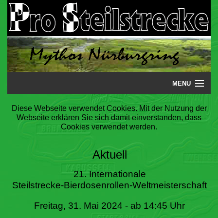
MENU
Startseite
Diese Webseite verwendet Cookies. Mit der Nutzung der
Webseite erklären Sie sich damit einverstanden, dass
Steilstrecke
Cookies verwendet werden.
Mythos
Aktuell
Galerie
21. Internationale
Steilstrecke-Bierdosenrollen-Weltmeisterschaft
Literatur
Freitag, 31. Mai 2024 - ab 14:45 Uhr
Termine