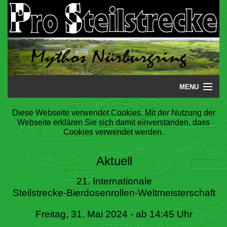
MENU
Startseite
Diese Webseite verwendet Cookies. Mit der Nutzung der
Webseite erklären Sie sich damit einverstanden, dass
Steilstrecke
Cookies verwendet werden.
Mythos
Aktuell
Galerie
21. Internationale
Steilstrecke-Bierdosenrollen-Weltmeisterschaft
Literatur
Freitag, 31. Mai 2024 - ab 14:45 Uhr
Termine