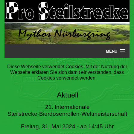
MENU
Startseite
Diese Webseite verwendet Cookies. Mit der Nutzung der
Webseite erklären Sie sich damit einverstanden, dass
Steilstrecke
Cookies verwendet werden.
Mythos
Aktuell
Galerie
21. Internationale
Steilstrecke-Bierdosenrollen-Weltmeisterschaft
Literatur
Freitag, 31. Mai 2024 - ab 14:45 Uhr
Termine