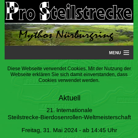
MENU
Startseite
Diese Webseite verwendet Cookies. Mit der Nutzung der
Webseite erklären Sie sich damit einverstanden, dass
Steilstrecke
Cookies verwendet werden.
Mythos
Aktuell
Galerie
21. Internationale
Steilstrecke-Bierdosenrollen-Weltmeisterschaft
Literatur
Freitag, 31. Mai 2024 - ab 14:45 Uhr
Termine