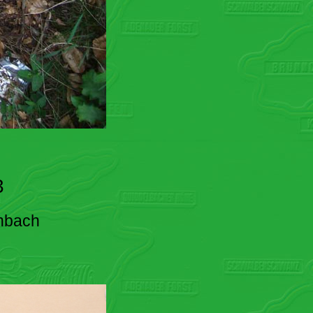
3
enbach