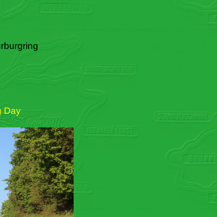
rburgring
g Day