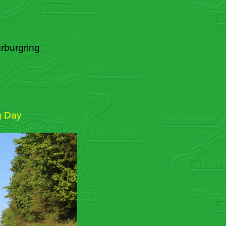
rburgring
g Day