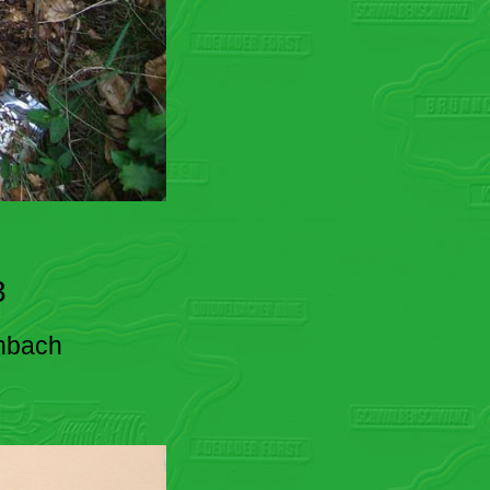
3
enbach