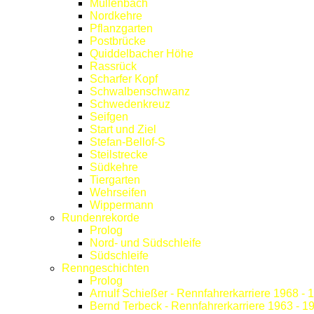
Müllenbach
Nordkehre
Pflanzgarten
Postbrücke
Quiddelbacher Höhe
Rassrück
Scharfer Kopf
Schwalbenschwanz
Schwedenkreuz
Seifgen
Start und Ziel
Stefan-Bellof-S
Steilstrecke
Südkehre
Tiergarten
Wehrseifen
Wippermann
Rundenrekorde
Prolog
Nord- und Südschleife
Südschleife
Renngeschichten
Prolog
Arnulf Schießer - Rennfahrerkarriere 1968 - 
Bernd Terbeck - Rennfahrerkarriere 1963 - 1