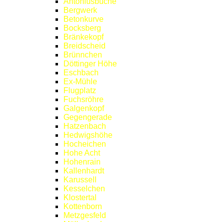
Antoniusbuche
Bergwerk
Betonkurve
Bocksberg
Bränkekopf
Breidscheid
Brünnchen
Döttinger Höhe
Eschbach
Ex-Mühle
Flugplatz
Fuchsröhre
Galgenkopf
Gegengerade
Hatzenbach
Hedwigshöhe
Hocheichen
Hohe Acht
Hohenrain
Kallenhardt
Karussell
Kesselchen
Klostertal
Kottenborn
Metzgesfeld