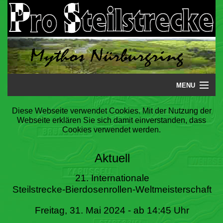
MENU
Startseite
Diese Webseite verwendet Cookies. Mit der Nutzung der
Webseite erklären Sie sich damit einverstanden, dass
Steilstrecke
Cookies verwendet werden.
Mythos
Aktuell
Galerie
21. Internationale
Steilstrecke-Bierdosenrollen-Weltmeisterschaft
Literatur
Freitag, 31. Mai 2024 - ab 14:45 Uhr
Termine