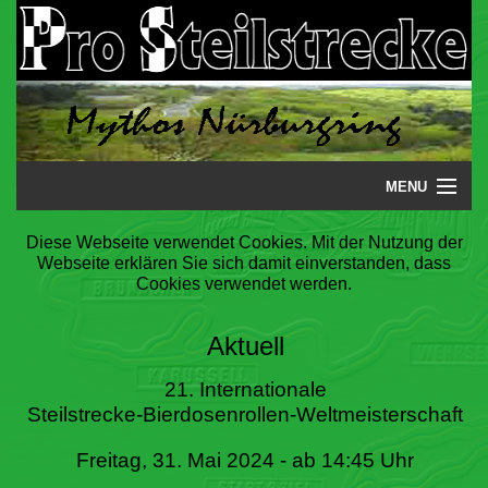
MENU
Startseite
Diese Webseite verwendet Cookies. Mit der Nutzung der
Webseite erklären Sie sich damit einverstanden, dass
Steilstrecke
Cookies verwendet werden.
Mythos
Aktuell
Galerie
21. Internationale
Steilstrecke-Bierdosenrollen-Weltmeisterschaft
Literatur
Freitag, 31. Mai 2024 - ab 14:45 Uhr
Termine